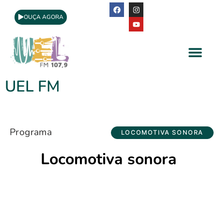
OUÇA AGORA
A Rádio
Apoio Cultural
UEL FM
Programa
LOCOMOTIVA SONORA
Locomotiva sonora