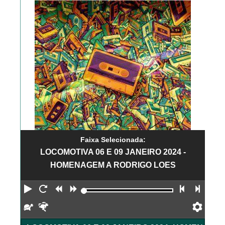
Faixa Selecionada:
LOCOMOTIVA 06 E 09 JANEIRO 2024 -
HOMENAGEM A RODRIGO LOES
Reproduzir
Reiniciar
Retroceder
Avançar
Faixa an
Próx
Devagar
Rápido
Pref