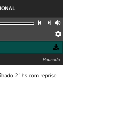
CIONAL
Faixa anterior
Próxima faixa
Volume
Preferências
Pausado
Sábado 21hs com reprise