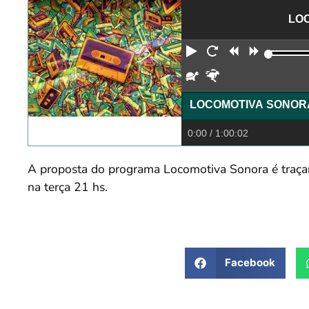
LOC
Reproduzir
Reiniciar
Retroceder
Avança
Devagar
Rápido
0:00
/ 1:00:02
A proposta do programa Locomotiva Sonora é traçar
na terça 21 hs.
Facebook