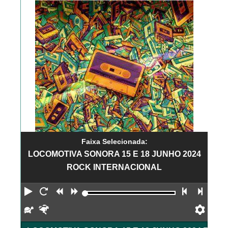
Faixa Selecionada:
LOCOMOTIVA SONORA 15 E 18 JUNHO 2024
ROCK INTERNACIONAL
Reproduzir
Reiniciar
Retroceder
Avançar
Faixa an
Próx
Devagar
Rápido
Pref