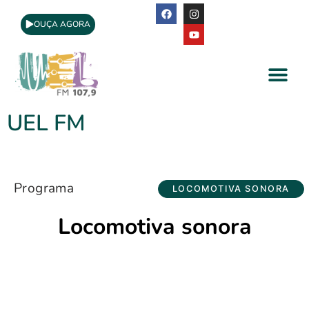
OUÇA AGORA
A Rádio
Apoio Cultural
UEL FM
Programa
LOCOMOTIVA SONORA
Locomotiva sonora