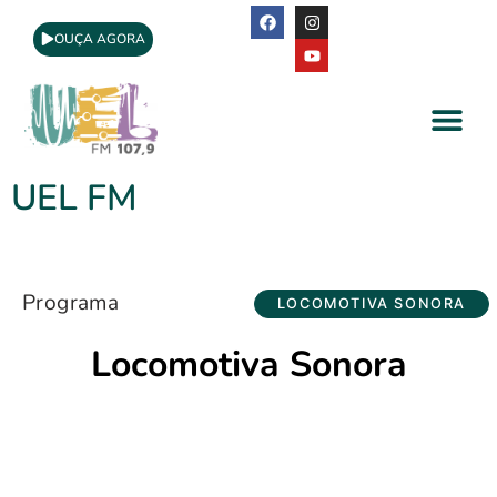
OUÇA AGORA
A Rádio
Apoio Cultural
UEL FM
Programa
LOCOMOTIVA SONORA
Locomotiva Sonora