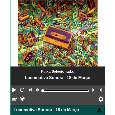
Faixa Selecionada:
Locomotiva Sonora - 18 de Março
Reproduzir
Reiniciar
Retroceder
Avançar
Faixa an
Próx
Devagar
Rápido
Pref
Locomotiva Sonora - 18 de Março