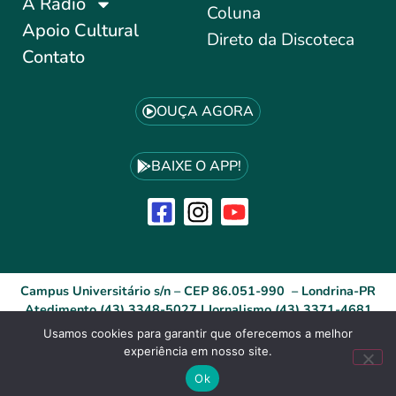
A Rádio
Coluna
Apoio Cultural
Direto da Discoteca
Contato
OUÇA AGORA
BAIXE O APP!
Campus Universitário s/n – CEP 86.051-990 – Londrina-PR
Atedimento (43) 3348-5027 | Jornalismo (43) 3371-4681
Usamos cookies para garantir que oferecemos a melhor
experiência em nosso site.
Desenvolvido por: ID Agência Digital®
Site Acessível (WCAG)
Ok