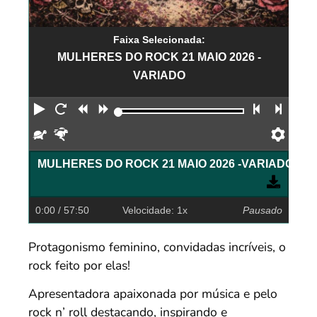
Faixa Selecionada:
MULHERES DO ROCK 21 MAIO 2026 -
VARIADO
Reproduzir
Reiniciar
Retroceder
Avançar
Faixa an
Próx
Devagar
Rápido
Pref
MULHERES DO ROCK 21 MAIO 2026 -VARIADO
0:00
/ 57:50
Velocidade: 1x
Pausado
Protagonismo feminino, convidadas incríveis, o
rock feito por elas!
Apresentadora apaixonada por música e pelo
rock n’ roll destacando, inspirando e