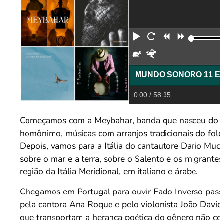
Reproduzir
Reiniciar
Retroceder
Avança
Devagar
Rápido
MUNDO SONORO 11 E 
0:00
/ 58:35
Começamos com a Meybahar, banda que nasceu do enc
homônimo, músicas com arranjos tradicionais do fol
Depois, vamos para a Itália do cantautore Dario Muc
sobre o mar e a terra, sobre o Salento e os migrant
região da Itália Meridional, em italiano e árabe.
Chegamos em Portugal para ouvir Fado Inverso pass
pela cantora Ana Roque e pelo violonista João Davi
que transportam a herança poética do gênero não c