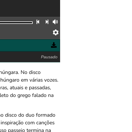
Faixa anterior
Próxima faixa
Volume
Preferências
Pausado
húngara. No disco
 húngaro em várias vozes.
ras, atuais e passadas,
aleto do grego falado na
mo disco do duo formado
 inspiração com canções
sso passeio termina na