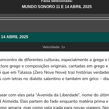
Faixa Selecionada:
MUNDO SONORO 11 E 14 ABRIL 2025
r
14 ABRIL 2025
Velocidade: 1x
ontro de diferentes culturas, especialmente a grega e 
clore grego e composições originais, cantadas em grego e
i que em Talassa (Zero Nove Nove) traz histórias verdadei
es com letras no dialeto salentino e também em grico – di
ear com eles pela “Avenida da Liberdade”, nome do últi
d Almeida. Eles partem do fado enquanto matéria prima e
omo amarra, mas como vela içada para novas viagens. No