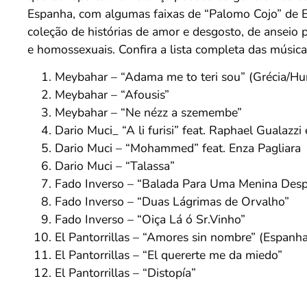
Espanha, com algumas faixas de “Palomo Cojo” de El
coleção de histórias de amor e desgosto, de anseio 
e homossexuais. Confira a lista completa das músic
Meybahar – “Adama me to teri sou” (Grécia/Hu
Meybahar – “Afousis”
Meybahar – “Ne nézz a szemembe”
Dario Muci_ “A li furisi” feat. Raphael Gualazzi 
Dario Muci – “Mohammed” feat. Enza Pagliara
Dario Muci – “Talassa”
Fado Inverso – “Balada Para Uma Menina Desp
Fado Inverso – “Duas Lágrimas de Orvalho”
Fado Inverso – “Oiça Lá ó Sr.Vinho”
El Pantorrillas – “Amores sin nombre” (Espanha
El Pantorrillas – “El quererte me da miedo”
El Pantorrillas – “Distopía”