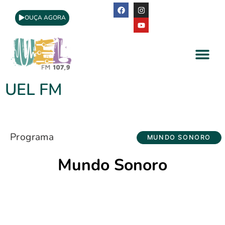
OUÇA AGORA
A Rádio
Apoio Cultural
UEL FM
Programa
MUNDO SONORO
Mundo Sonoro