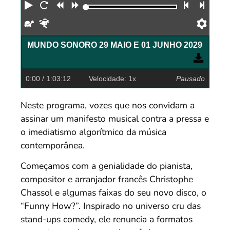
Reproduzir
Reiniciar
Retroceder
Avançar
Faixa an
Próx
Devagar
Rápido
Pref
MUNDO SONORO 29 MAIO E 01 JUNHO 2029
0:00
/ 1:03:12
Velocidade: 1x
Pausado
Neste programa, vozes que nos convidam a
assinar um manifesto musical contra a pressa e
o imediatismo algorítmico da música
contemporânea.
Começamos com a genialidade do pianista,
compositor e arranjador francês Christophe
Chassol e algumas faixas do seu novo disco, o
“Funny How?”. Inspirado no universo cru das
stand-ups comedy, ele renuncia a formatos