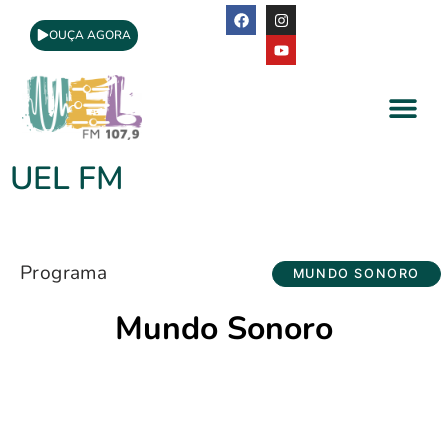
OUÇA AGORA
A Rádio
Apoio Cultural
UEL FM
Programa
MUNDO SONORO
Mundo Sonoro