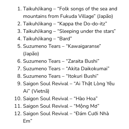
TaikuhJikang – “Folk songs of the sea and
mountains from Fukuda Village” (Japão)
TaikuhJikang – “Kappa the Do-do-itz”
TaikuhJikang – “Sleeping under the stars”
TaikuhJikang – “Bard”
Suzumeno Tears – “Kawaigaranse”
(Japão)
Suzumeno Tears – “Zaraita Bushi”
Suzumeno Tears – “Akita Daikokumai”
Suzumeno Tears – “Itokuri Bushi”
Saigon Soul Revival – “Ai Thật Lòng Yêu
Ai” (Vietnã)
Saigon Soul Revival – “Hào Hoa”
Saigon Soul Revival – “Mộng Mơ”
Saigon Soul Revival – “Đám Cưới Nhà
Em”