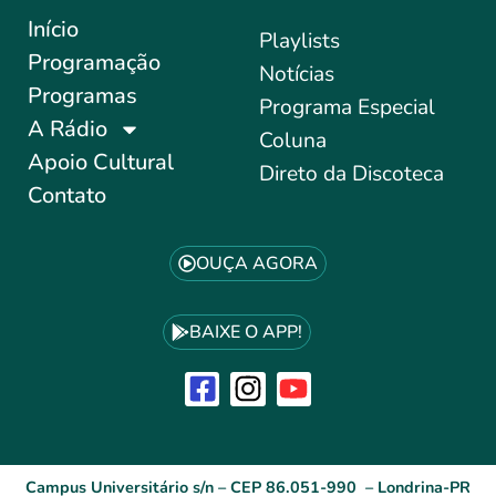
Início
Playlists
Programação
Notícias
Programas
Programa Especial
A Rádio
Coluna
Apoio Cultural
Direto da Discoteca
Contato
OUÇA AGORA
BAIXE O APP!
Campus Universitário s/n – CEP 86.051-990 – Londrina-PR