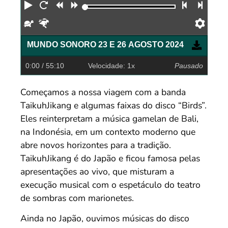
Reproduzir
Reiniciar
Retroceder
Avançar
Faixa an
Próx
Devagar
Rápido
Pref
MUNDO SONORO 23 E 26 AGOSTO 2024
0:00
/ 55:10
Velocidade: 1x
Pausado
Começamos a nossa viagem com a banda
TaikuhJikang e algumas faixas do disco “Birds”.
Eles reinterpretam a música gamelan de Bali,
na Indonésia, em um contexto moderno que
abre novos horizontes para a tradição.
TaikuhJikang é do Japão e ficou famosa pelas
apresentações ao vivo, que misturam a
execução musical com o espetáculo do teatro
de sombras com marionetes.
Ainda no Japão, ouvimos músicas do disco