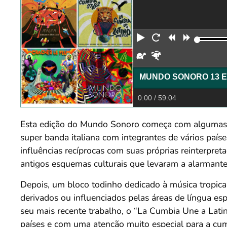
Reproduzir
Reiniciar
Retroceder
Avança
Devagar
Rápido
MUNDO SONORO 13 E
0:00
/ 59:04
Esta edição do Mundo Sonoro começa com algumas fa
super banda italiana com integrantes de vários paíse
influências recíprocas com suas próprias reinterpret
antigos esquemas culturais que levaram a alarmante
Depois, um bloco todinho dedicado à música tropical
derivados ou influenciados pelas áreas de língua 
seu mais recente trabalho, o “La Cumbia Une a Latin
países e com uma atenção muito especial para a cum