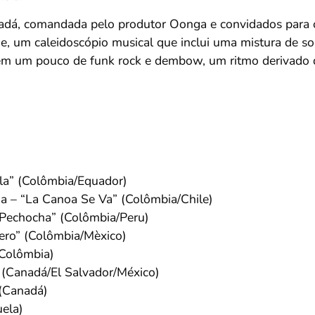
á, comandada pelo produtor Oonga e convidados para o d
, um caleidoscópio musical que inclui uma mistura de son
ém um pouco de funk rock e dembow, um ritmo derivado d
la” (Colômbia/Equador)
na – “La Canoa Se Va” (Colômbia/Chile)
 Pechocha” (Colômbia/Peru)
ero” (Colômbia/Mèxico)
Colômbia)
 (Canadá/El Salvador/México)
(Canadá)
ela)