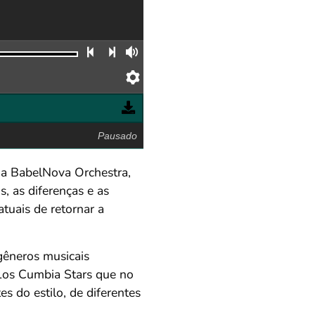
Faixa anterior
Próxima faixa
Volume
Preferências
Pausado
da BabelNova Orchestra,
, as diferenças e as
tuais de retornar a
 gêneros musicais
 Los Cumbia Stars que no
s do estilo, de diferentes