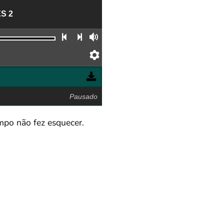
S 2
Faixa anterior
Próxima faixa
Volume
Preferências
Pausado
mpo não fez esquecer.