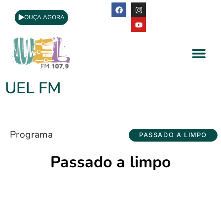
OUÇA AGORA
A Rádio
Apoio Cultural
UEL FM
Programa
PASSADO A LIMPO
Passado a limpo