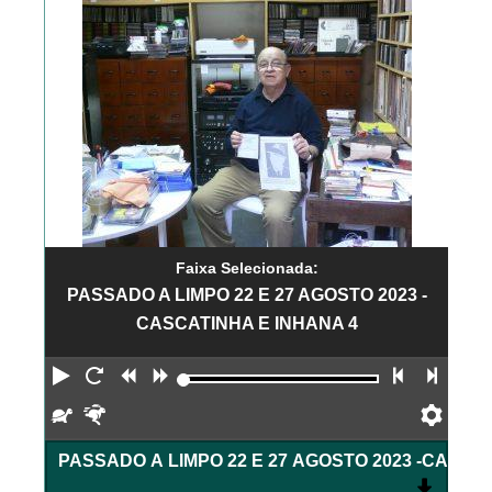
Faixa Selecionada:
PASSADO A LIMPO 22 E 27 AGOSTO 2023 -
CASCATINHA E INHANA 4
Reproduzir
Reiniciar
Retroceder
Avançar
Faixa an
Próx
Devagar
Rápido
Pref