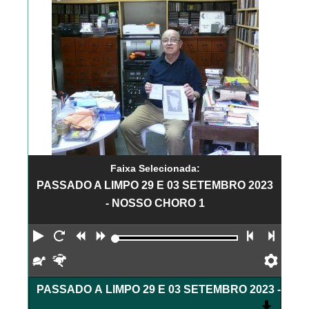
Faixa Selecionada:
PASSADO A LIMPO 29 E 03 SETEMBRO 2023
- NOSSO CHORO 1
Reproduzir
Reiniciar
Retroceder
Avançar
Faixa an
Próx
Devagar
Rápido
Pref