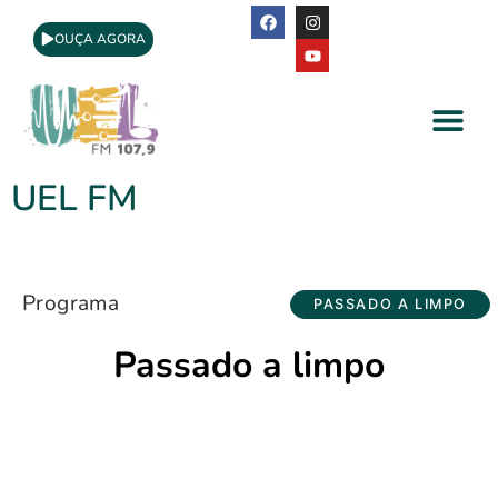
OUÇA AGORA
A Rádio
Apoio Cultural
UEL FM
Programa
PASSADO A LIMPO
Passado a limpo