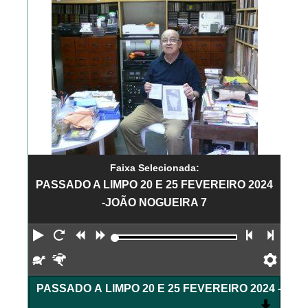
Faixa Selecionada:
PASSADO A LIMPO 20 E 25 FEVEREIRO 2024
-JOÃO NOGUEIRA 7
Reproduzir
Reiniciar
Retroceder
Avançar
Faixa an
Próx
Devagar
Rápido
Pref