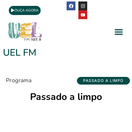
OUÇA AGORA
A Rádio
Apoio Cultural
UEL FM
Programa
PASSADO A LIMPO
Passado a limpo