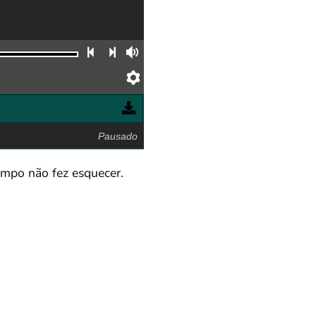
Faixa anterior
Próxima faixa
Volume
Preferências
Pausado
empo não fez esquecer.