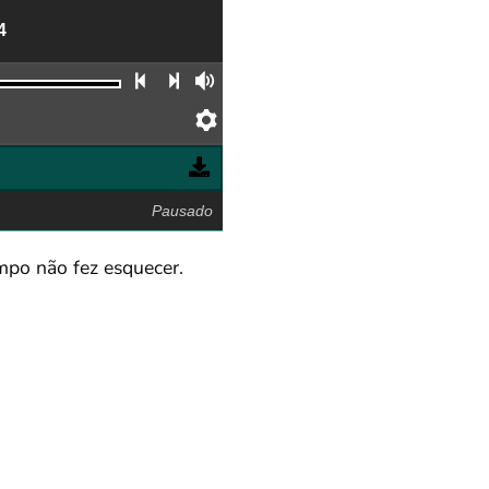
4
Faixa anterior
Próxima faixa
Volume
Preferências
Pausado
mpo não fez esquecer.