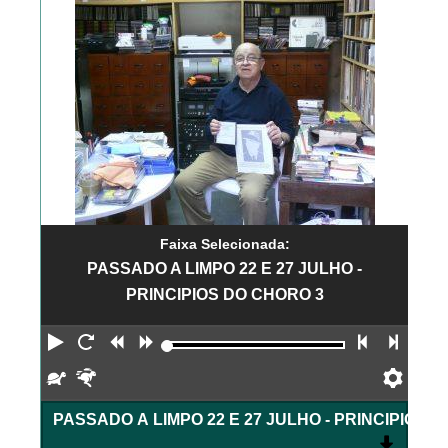
Faixa Selecionada:
PASSADO A LIMPO 22 E 27 JULHO -
PRINCIPIOS DO CHORO 3
Reproduzir
Reiniciar
Retroceder
Avançar
Faixa an
Próx
Devagar
Rápido
Pref
PASSADO A LIMPO 22 E 27 JULHO - PRINCIPIOS 