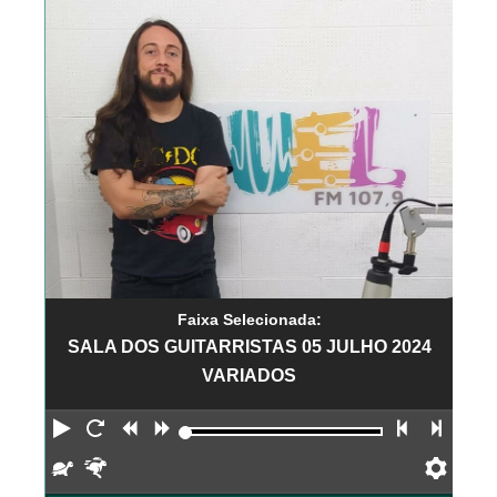
Faixa Selecionada:
SALA DOS GUITARRISTAS 05 JULHO 2024
VARIADOS
Reproduzir
Reiniciar
Retroceder
Avançar
Faixa an
Próx
Devagar
Rápido
Pref