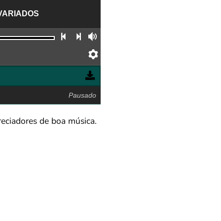
 VARIADOS
Faixa anterior
Próxima faixa
Volume
Preferências
Pausado
preciadores de boa música.