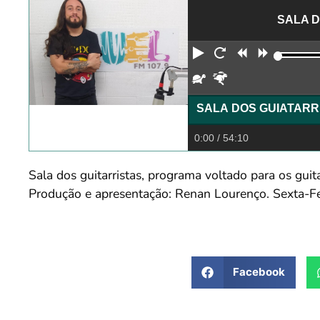
SALA D
Reproduzir
Reiniciar
Retroceder
Avança
Devagar
Rápido
0:00
/ 54:10
Sala dos guitarristas, programa voltado para os guit
Produção e apresentação: Renan Lourenço. Sex
Facebook