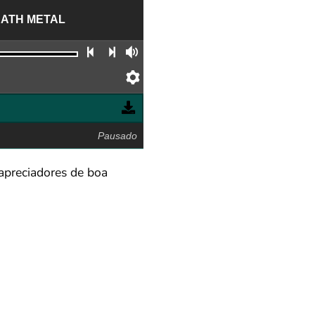
EATH METAL
Faixa anterior
Próxima faixa
Volume
Preferências
Pausado
 apreciadores de boa