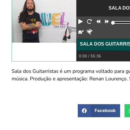
SALA DO
Reproduzir
Reiniciar
Retroceder
Avança
Devagar
Rápido
0:00
/ 55:36
Sala dos Guitarristas é um programa voltado para gui
música. Produção e apresentação: Renan Lourenço. S
Facebook