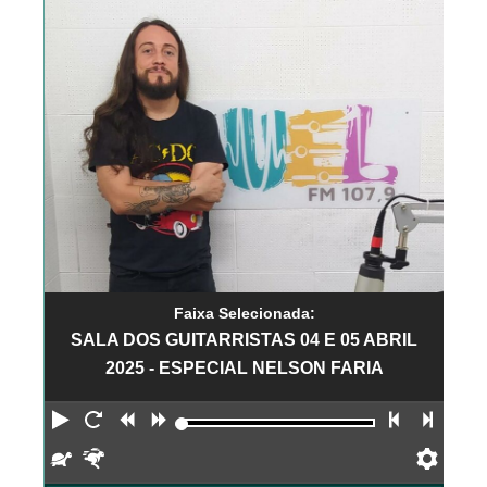
Faixa Selecionada:
SALA DOS GUITARRISTAS 04 E 05 ABRIL
2025 - ESPECIAL NELSON FARIA
Reproduzir
Reiniciar
Retroceder
Avançar
Faixa an
Próx
Devagar
Rápido
Pref