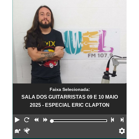
Faixa Selecionada:
SALA DOS GUITARRISTAS 09 E 10 MAIO
2025 - ESPECIAL ERIC CLAPTON
Reproduzir
Reiniciar
Retroceder
Avançar
Faixa an
Próx
Devagar
Rápido
Pref