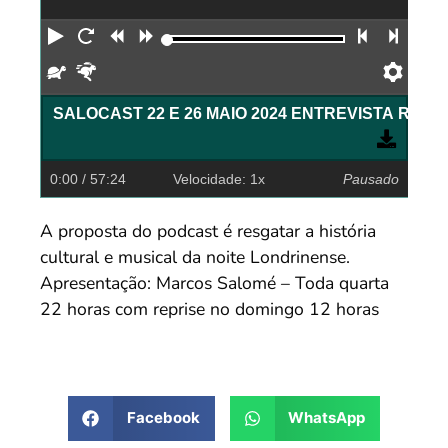
Reproduzir
Reiniciar
Retroceder
Avançar
Faixa an
Próx
Devagar
Rápido
Pref
0:00
/ 57:24
Velocidade: 1x
Pausado
A proposta do podcast é resgatar a história
cultural e musical da noite Londrinense.
Apresentação: Marcos Salomé – Toda quarta
22 horas com reprise no domingo 12 horas
Facebook
WhatsApp