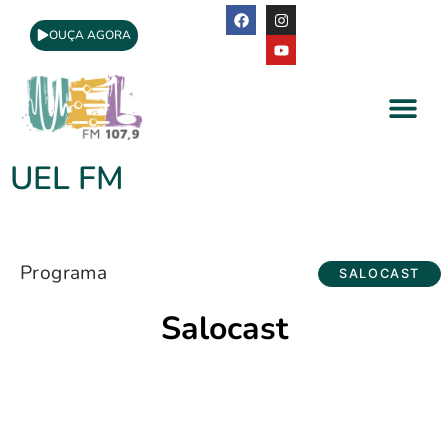
OUÇA AGORA
A Rádio
Apoio Cultural
UEL FM
Programa
SALOCAST
Salocast