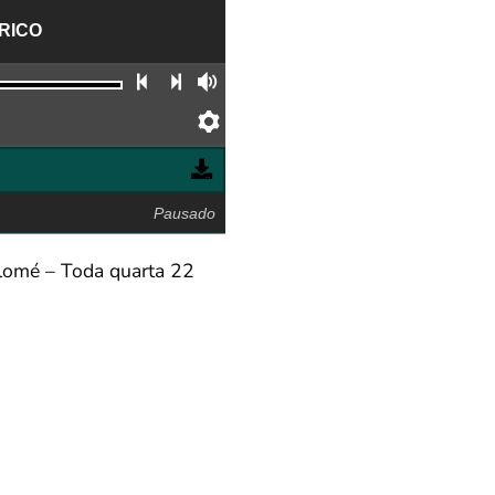
RICO
Faixa anterior
Próxima faixa
Volume
Preferências
Pausado
alomé – Toda quarta 22