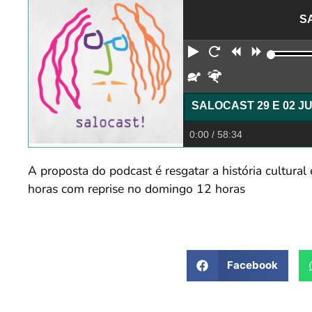
S
Reproduzir
Reiniciar
Retroceder
Avança
Devagar
Rápido
0:00
/ 58:34
A proposta do podcast é resgatar a história cultura
horas com reprise no domingo 12 horas
Facebook