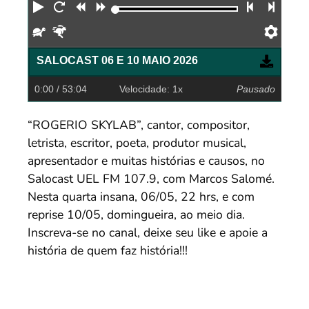
Reproduzir
Reiniciar
Retroceder
Avançar
Faixa an
Próx
Devagar
Rápido
Pref
SALOCAST 06 E 10 MAIO 2026
0:00
/ 53:04
Velocidade: 1x
Pausado
“ROGERIO SKYLAB”, cantor, compositor,
letrista, escritor, poeta, produtor musical,
apresentador e muitas histórias e causos, no
Salocast UEL FM 107.9, com Marcos Salomé.
Nesta quarta insana, 06/05, 22 hrs, e com
reprise 10/05, domingueira, ao meio dia.
Inscreva-se no canal, deixe seu like e apoie a
história de quem faz história!!!