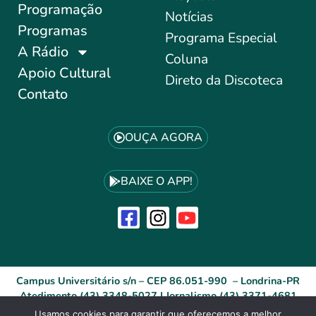
Programação
Notícias
Programas
Programa Especial
A Rádio
Coluna
Apoio Cultural
Direto da Discoteca
Contato
OUÇA AGORA
BAIXE O APP!
Campus Universitário s/n – CEP 86.051-990 – Londrina-PR
Atedimento (43) 3348-5027 | Jornalismo (43) 3371-4681
Usamos cookies para garantir que oferecemos a melhor