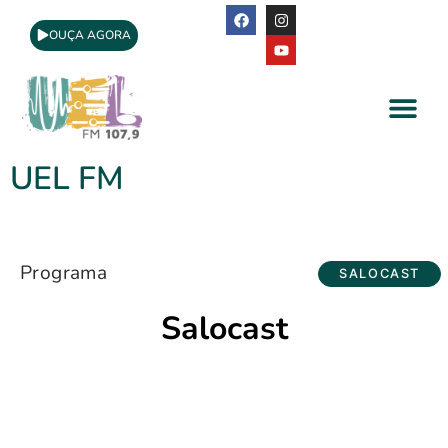
OUÇA AGORA
A Rádio
Apoio Cultural
UEL FM
Programa
SALOCAST
Salocast