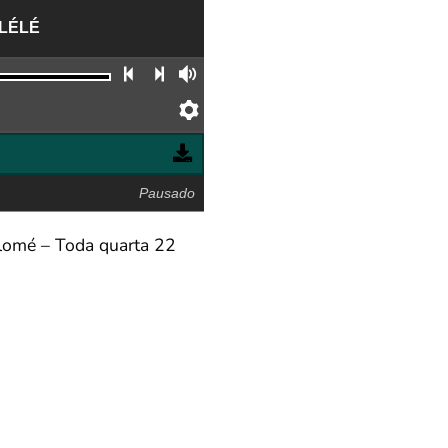
 LÉLÉ
Faixa anterior
Próxima faixa
Volume
Preferências
Pausado
alomé – Toda quarta 22