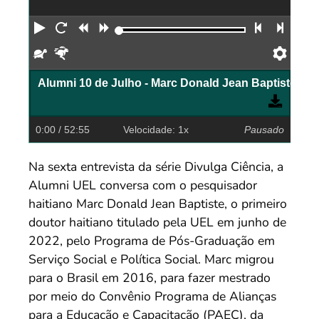
Reproduzir
Reiniciar
Retroceder
Avançar
Faixa an
Próx
Devagar
Rápido
Pref
Alumni 10 de Julho - Marc Donald Jean Baptiste
0:00
/ 52:55
Velocidade: 1x
Pausado
Na sexta entrevista da série Divulga Ciência, a
Alumni UEL conversa com o pesquisador
haitiano Marc Donald Jean Baptiste, o primeiro
doutor haitiano titulado pela UEL em junho de
2022, pelo Programa de Pós-Graduação em
Serviço Social e Política Social. Marc migrou
para o Brasil em 2016, para fazer mestrado
por meio do Convênio Programa de Alianças
para a Educação e Capacitação (PAEC), da