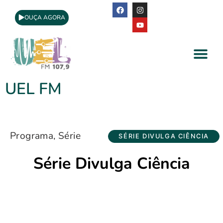
OUÇA AGORA
A Rádio
Apoio Cultural
UEL FM
Programa
,
Série
SÉRIE DIVULGA CIÊNCIA
Série Divulga Ciência