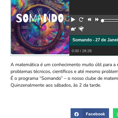
Reproduzir
Reiniciar
Retroceder
Avança
Devagar
Rápido
Somando - 27 de Janei
0:00
/ 28:28
A matemática é um conhecimento muito útil para a 
problemas técnicos, científicos e até mesmo problem
É o programa “Somando” – o nosso clube de matemá
Quinzenalmente aos sábados, às 2 da tarde.
Facebook