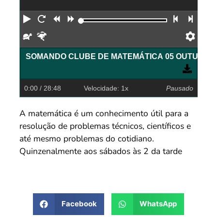
Reproduzir
Reiniciar
Retroceder
Avançar
Faixa an
Próx
Devagar
Rápido
Pref
SOMANDO CLUBE DE MATEMÁTICA 05 OUTUBRO 
0:00
/ 28:48
Velocidade: 1x
Pausado
A matemática é um conhecimento útil para a
resolução de problemas técnicos, científicos e
até mesmo problemas do cotidiano.
Quinzenalmente aos sábados às 2 da tarde
Facebook
WhatsApp