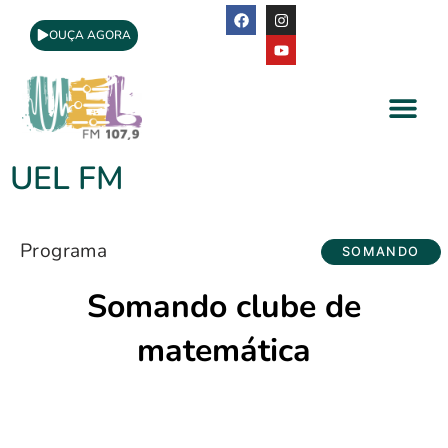
OUÇA AGORA
A Rádio
Apoio Cultural
UEL FM
Programa
SOMANDO
Somando clube de
matemática