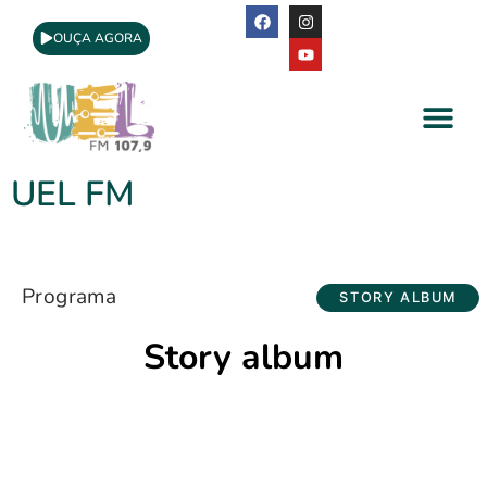
OUÇA AGORA
A Rádio
Apoio Cultural
UEL FM
Programa
STORY ALBUM
Story album