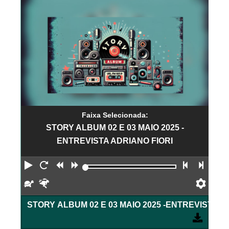
Faixa Selecionada:
STORY ALBUM 02 E 03 MAIO 2025 -
ENTREVISTA ADRIANO FIORI
Reproduzir
Reiniciar
Retroceder
Avançar
Faixa an
Próx
Devagar
Rápido
Pref
STORY ALBUM 02 E 03 MAIO 2025 