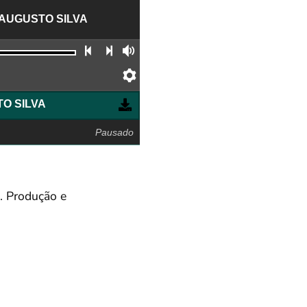
 AUGUSTO SILVA
Faixa anterior
Próxima faixa
Volume
Preferências
IO AUGUSTO SILVA
Pausado
a. Produção e