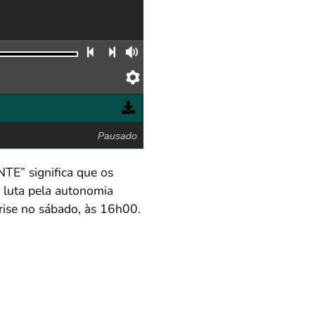
Faixa anterior
Próxima faixa
Volume
Preferências
Pausado
E” significa que os
a luta pela autonomia
rise no sábado, às 16h00.