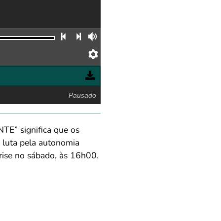
Faixa anterior
Próxima faixa
Volume
Preferências
Pausado
E” significa que os
a luta pela autonomia
rise no sábado, às 16h00.