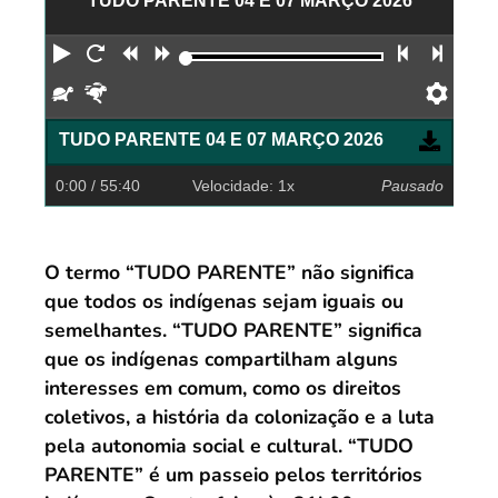
TUDO PARENTE 04 E 07 MARÇO 2026
Reproduzir
Reiniciar
Retroceder
Avançar
Faixa an
Próx
Devagar
Rápido
Pref
TUDO PARENTE 04 E 07 MARÇO 2026
0:00
/ 55:40
Velocidade: 1x
Pausado
O termo “TUDO PARENTE” não significa
que todos os indígenas sejam iguais ou
semelhantes. “TUDO PARENTE” significa
que os indígenas compartilham alguns
interesses em comum, como os direitos
coletivos, a história da colonização e a luta
pela autonomia social e cultural. “TUDO
PARENTE” é um passeio pelos territórios