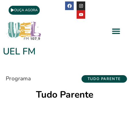
OUÇA AGORA
A Rádio
Apoio Cultural
UEL FM
Programa
TUDO PARENTE
Tudo Parente