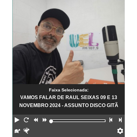
Faixa Selecionada:
VAMOS FALAR DE RAUL SEIXAS 09 E 13
NOVEMBRO 2024 - ASSUNTO DISCO GITÃ
Reproduzir
Reiniciar
Retroceder
Avançar
Faixa an
Próx
Devagar
Rápido
Pref