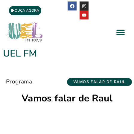
OUÇA AGORA
A Rádio
Apoio Cultural
UEL FM
Programa
VAMOS FALAR DE RAUL
Vamos falar de Raul