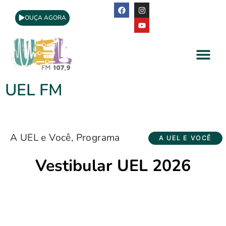
OUÇA AGORA
A Rádio
Apoio Cultural
UEL FM
A UEL e Você
,
Programa
A UEL E VOCÊ
Vestibular UEL 2026