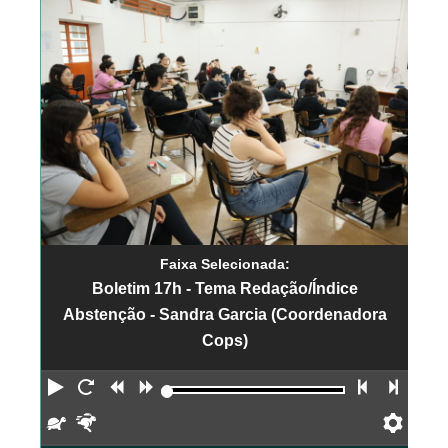
Faixa Selecionada:
Boletim 17h - Tema Redação/Índice
Abstenção - Sandra Garcia (Coordenadora
Cops)
Reproduzir
Reiniciar
Retroceder
Avançar
Faixa an
Próx
Devagar
Rápido
Pref