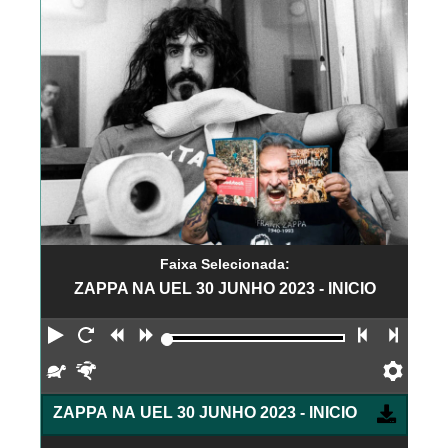
Faixa Selecionada:
ZAPPA NA UEL 30 JUNHO 2023 - INICIO
Reproduzir
Reiniciar
Retroceder
Avançar
Faixa an
Próx
Devagar
Rápido
Pref
ZAPPA NA UEL 30 JUNHO 2023 - INICIO