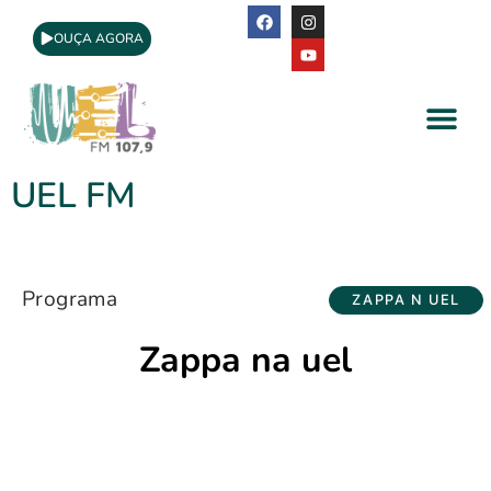
OUÇA AGORA
A Rádio
Apoio Cultural
UEL FM
Programa
ZAPPA N UEL
Zappa na uel