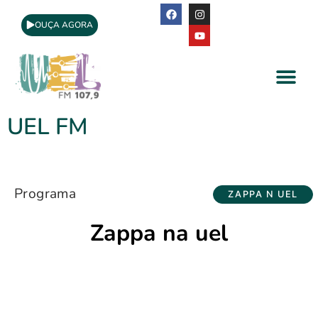
OUÇA AGORA
A Rádio
Apoio Cultural
UEL FM
Programa
ZAPPA N UEL
Zappa na uel