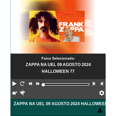
Faixa Selecionada:
ZAPPA NA UEL 09 AGOSTO 2024
HALLOWEEN 77
Reproduzir
Reiniciar
Retroceder
Avançar
Faixa an
Próx
Devagar
Rápido
Pref
ZAPPA NA UEL 09 AGOSTO 2024 HALLOWEEN 77