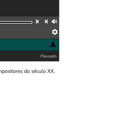
Faixa anterior
Próxima faixa
Volume
Preferências
Pausado
positores do século XX.