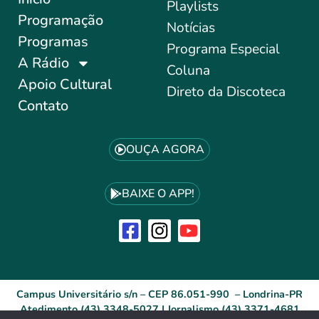
Playlists
Programação
Notícias
Programas
Programa Especial
A Rádio
Coluna
Apoio Cultural
Direto da Discoteca
Contato
OUÇA AGORA
BAIXE O APP!
Campus Universitário s/n – CEP 86.051-990 – Londrina-PR
Atedimento (43) 3348-5027 | Jornalismo (43) 3371-4681