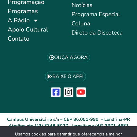
Programação
Notícias
Programas
Programa Especial
A Rádio
Coluna
Apoio Cultural
Direto da Discoteca
Contato
OUÇA AGORA
BAIXE O APP!
Campus Universitário s/n – CEP 86.051-990 – Londrina-PR
Atedimento (43) 3348-5027 | Jornalismo (43) 3371-4681
Usamos cookies para garantir que oferecemos a melhor