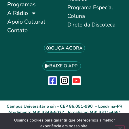
Programas
Programa Especial
A Rádio
Coluna
Apoio Cultural
Direto da Discoteca
Contato
OUÇA AGORA
BAIXE O APP!
Campus Universitário s/n – CEP 86.051-990 – Londrina-PR
Atedimento (43) 3348-5027 | Jornalismo (43) 3371-4681
Usamos cookies para garantir que oferecemos a melhor
experiência em nosso site.
Desenvolvido por: ID Agência Digital®