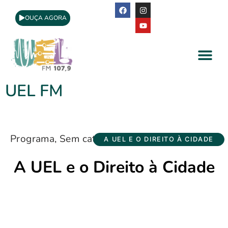
OUÇA AGORA
A Rádio
Apoio Cultural
UEL FM
Programa
,
Sem categoria
A UEL E O DIREITO À CIDADE
A UEL e o Direito à Cidade