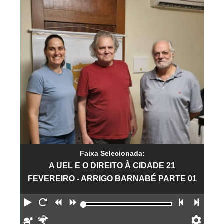
Faixa Selecionada:
A UEL E O DIREITO À CIDADE 21
FEVEREIRO - ARRIGO BARNABÉ PARTE 01
Reproduzir
Reiniciar
Retroceder
Avançar
Faixa an
Próx
Devagar
Rápido
Pref