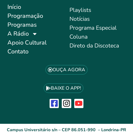
Início
Playlists
Programação
Notícias
Programas
Programa Especial
A Rádio
Coluna
Apoio Cultural
Direto da Discoteca
Contato
OUÇA AGORA
BAIXE O APP!
Campus Universitário s/n – CEP 86.051-990 – Londrina-PR