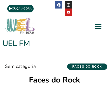
OUÇA AGORA
A Rádio
Apoio Cultural
UEL FM
Sem categoria
FACES DO ROCK
Faces do Rock