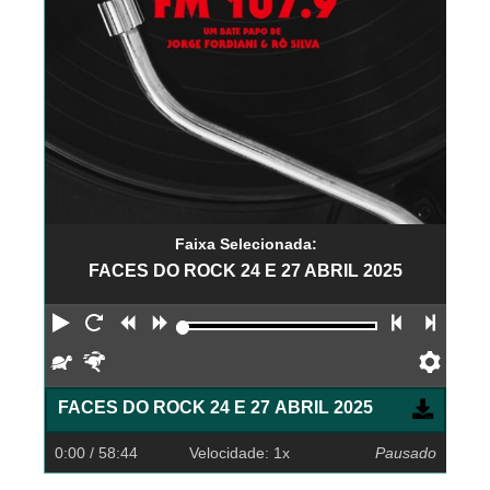
Faixa Selecionada:
FACES DO ROCK 24 E 27 ABRIL 2025
Reproduzir
Reiniciar
Retroceder
Avançar
Faixa an
Próx
Devagar
Rápido
Pref
FACES DO ROCK 24 E 27 ABRIL 2025
0:00
/ 58:44
Velocidade: 1x
Pausado