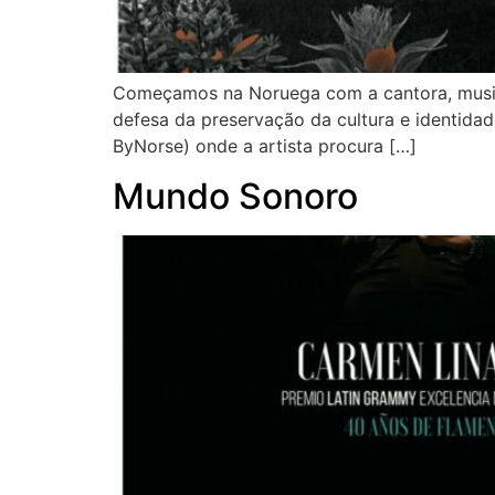
Começamos na Noruega com a cantora, musicis
defesa da preservação da cultura e identidad
ByNorse) onde a artista procura […]
Mundo Sonoro