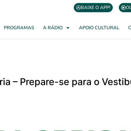
BAIXE O APP!
O
PROGRAMAS
A RÁDIO
APOIO CULTURAL
ória – Prepare-se para o Vesti