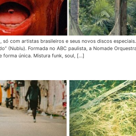
 só com artistas brasileiros e seus novos discos especi
do” (Nublu). Formada no ABC paulista, a Nomade Orquestr
 forma única. Mistura funk, soul, […]