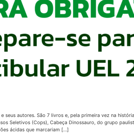
e seus autores. São 7 livros e, pela primeira vez na históri
s Seletivos (Cops), Cabeça Dinossauro, do grupo paulista T
ções ácidas que marcariam […]