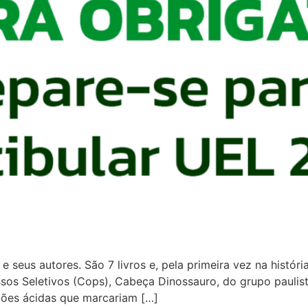
e seus autores. São 7 livros e, pela primeira vez na históri
s Seletivos (Cops), Cabeça Dinossauro, do grupo paulista T
ções ácidas que marcariam […]