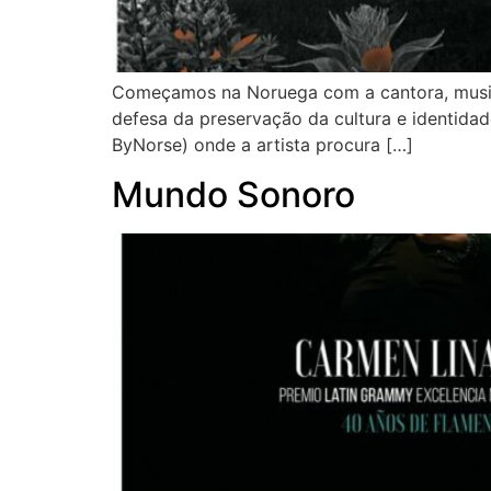
Começamos na Noruega com a cantora, musicis
defesa da preservação da cultura e identidad
ByNorse) onde a artista procura […]
Mundo Sonoro