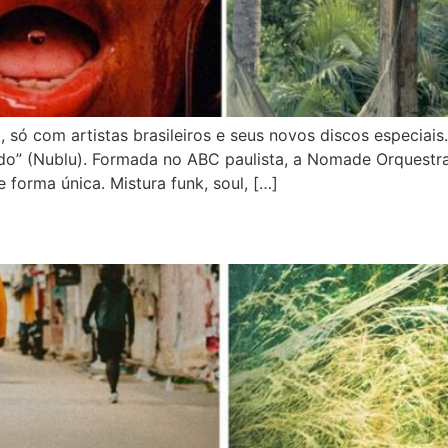
 só com artistas brasileiros e seus novos discos especi
do” (Nublu). Formada no ABC paulista, a Nomade Orquestr
 forma única. Mistura funk, soul, […]