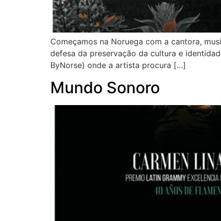
Começamos na Noruega com a cantora, musicis
defesa da preservação da cultura e identidad
ByNorse) onde a artista procura […]
Mundo Sonoro