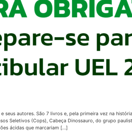
e seus autores. São 7 livros e, pela primeira vez na históri
s Seletivos (Cops), Cabeça Dinossauro, do grupo paulista T
ções ácidas que marcariam […]