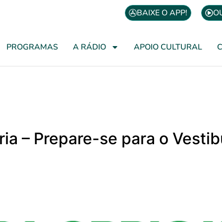
BAIXE O APP!
O
PROGRAMAS
A RÁDIO
APOIO CULTURAL
ória – Prepare-se para o Vesti