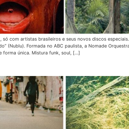
 só com artistas brasileiros e seus novos discos especi
do” (Nublu). Formada no ABC paulista, a Nomade Orquestr
 forma única. Mistura funk, soul, […]