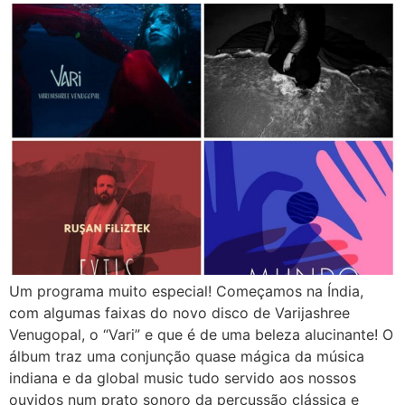
Um programa muito especial! Começamos na Índia,
com algumas faixas do novo disco de Varijashree
Venugopal, o “Vari” e que é de uma beleza alucinante! O
álbum traz uma conjunção quase mágica da música
indiana e da global music tudo servido aos nossos
ouvidos num prato sonoro da percussão clássica e