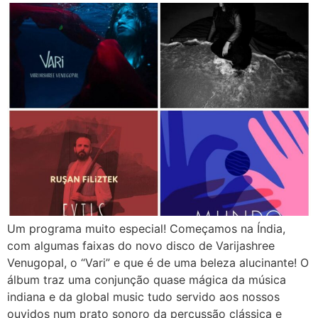
Um programa muito especial! Começamos na Índia,
com algumas faixas do novo disco de Varijashree
Venugopal, o “Vari” e que é de uma beleza alucinante! O
álbum traz uma conjunção quase mágica da música
indiana e da global music tudo servido aos nossos
ouvidos num prato sonoro da percussão clássica e