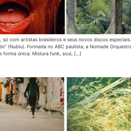
 só com artistas brasileiros e seus novos discos especi
do” (Nublu). Formada no ABC paulista, a Nomade Orquestr
 forma única. Mistura funk, soul, […]