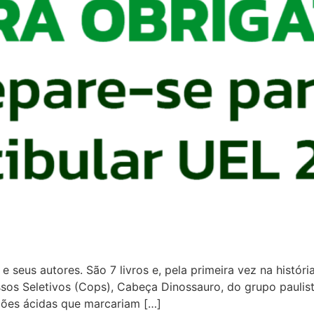
e seus autores. São 7 livros e, pela primeira vez na históri
s Seletivos (Cops), Cabeça Dinossauro, do grupo paulista T
ções ácidas que marcariam […]