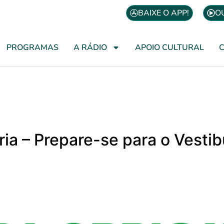
BAIXE O APP!
O
PROGRAMAS
A RÁDIO
APOIO CULTURAL
ória – Prepare-se para o Vesti