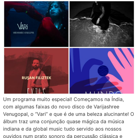
Um programa muito especial! Começamos na Índia,
com algumas faixas do novo disco de Varijashree
Venugopal, o “Vari” e que é de uma beleza alucinante! O
álbum traz uma conjunção quase mágica da música
indiana e da global music tudo servido aos nossos
ouvidos num prato sonoro da percussão clássica e